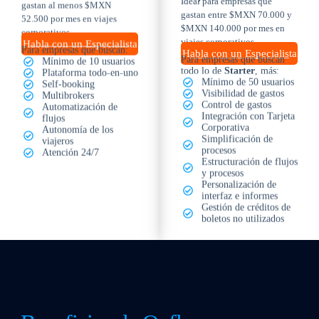
Ideal para empresas que
gastan al menos $MXN
gastan entre $MXN 70.000 y
52.500 por mes en viajes
$MXN 140.000 por mes en
corporativos.
viajes corporativos.
Habla con un Especialista
Para empresas que buscan:
Habla con un Especialista
Para empresas que buscan
Mínimo de 10 usuarios
todo lo de
Starter
, más:
Plataforma todo-en-uno
Mínimo de 50 usuarios
Self-booking
Visibilidad de gastos
Multibrokers
Control de gastos
Automatización de
Integración con Tarjeta
flujos
Corporativa
Autonomía de los
Simplificación de
viajeros
procesos
Atención 24/7
Estructuración de flujos
y procesos
Personalización de
interfaz e informes
Gestión de créditos de
boletos no utilizados