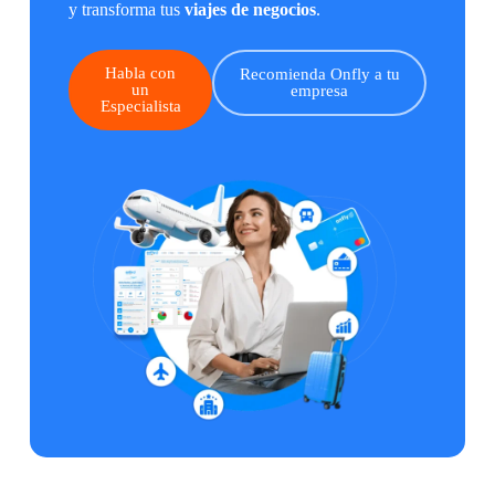
y transforma tus
viajes de negocios
.
Habla con
Recomienda Onfly a tu
un
empresa
Especialista