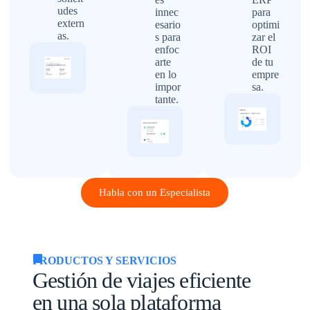
udes
innec
para
extern
esario
optimi
as.
s para
zar el
enfoc
ROI
arte
de tu
en lo
empre
impor
sa.
tante.
Habla con un Especialista
PRODUCTOS Y SERVICIOS
Gestión de viajes eficiente
en una sola plataforma