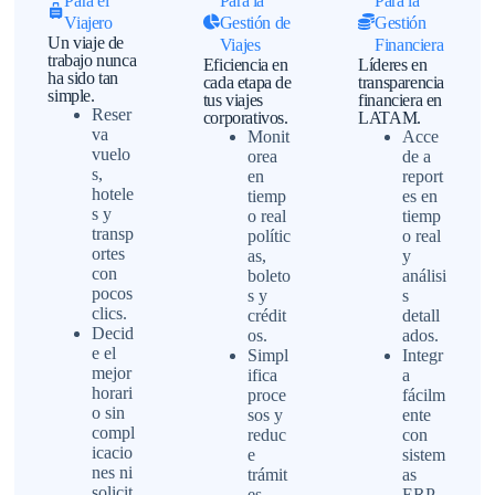
Para el
Para la
Para la
Viajero
Gestión de
Gestión
Un viaje de
Viajes
Financiera
trabajo nunca
Eficiencia en
Líderes en
ha sido tan
cada etapa de
transparencia
simple.
tus viajes
financiera en
Reser
corporativos.
LATAM.
va
Monit
Acce
vuelo
orea
de a
s,
en
report
hotele
tiemp
es en
s y
o real
tiemp
transp
polític
o real
ortes
as,
y
con
boleto
análisi
pocos
s y
s
clics.
crédit
detall
Decid
os.
ados.
e el
Simpl
Integr
mejor
ifica
a
horari
proce
fácilm
o sin
sos y
ente
compl
reduc
con
icacio
e
sistem
nes ni
trámit
as
solicit
es
ERP