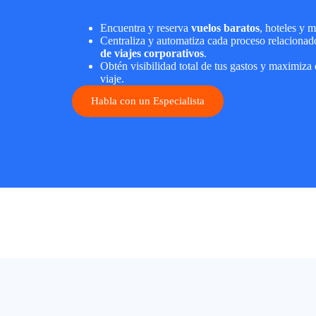
Encuentra y reserva
vuelos baratos
, hoteles y m
Centraliza y automatiza cada proceso relacionad
de viajes corporativos
.
Obtén visibilidad total de tus gastos y maximiza
viaje.
Habla con un Especialista