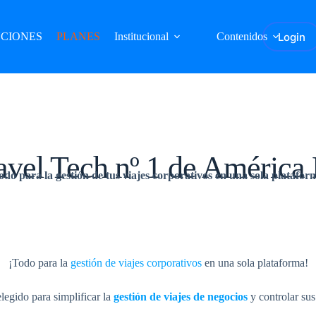
Login
CIONES
PLANES
Institucional
Contenidos
avel Tech nº 1 de América 
odo para la
gestión de tus viajes corporativos
en una sola platafor
¡Todo para la
gestión de viajes corporativos
en una sola plataforma!
legido para simplificar la
gestión de viajes de negocios
y controlar su