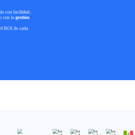
ás con facilidad.
o con la
gestión
 el ROI de cada