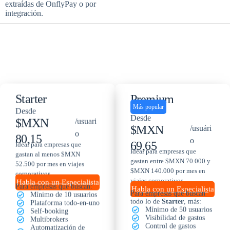
extraídas de OnflyPay o por
integración.
Starter
Premium
Más popular
Desde
Desde
$MXN
/usuari
$MXN
/usuári
o
80,15
o
69,65
Ideal para empresas que
Ideal para empresas que
gastan al menos $MXN
gastan entre $MXN 70.000 y
52.500 por mes en viajes
$MXN 140.000 por mes en
corporativos.
viajes corporativos.
Habla con un Especialista
Para empresas que buscan:
Habla con un Especialista
Para empresas que buscan
Mínimo de 10 usuarios
todo lo de
Starter
, más:
Plataforma todo-en-uno
Mínimo de 50 usuarios
Self-booking
Visibilidad de gastos
Multibrokers
Control de gastos
Automatización de