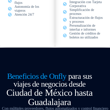
Integración con Tarjeta
flujos
Corporativa
Autonomía de los
Simplificación de
viajeros
procesos
Atención 24/7
Estructuración de flujos
y procesos
Personalización de
interfaz e informes
Gestión de créditos de
boletos no utilizados
Beneficios de Onfly
para sus
viajes de negocios desde
Ciudad de México
hasta
Guadalajara
Con múltiples proveedores, flujos automatizados y control financiero