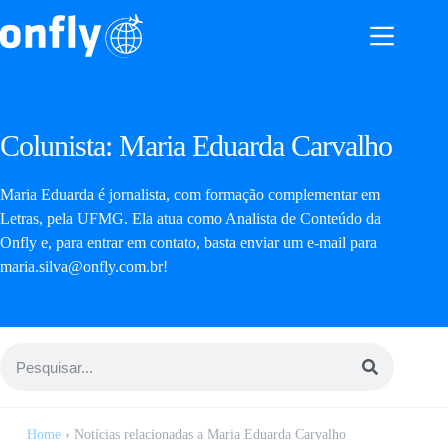
Colunista:
Maria Eduarda Carvalho
Maria Eduarda é jornalista, com formação complementar em
Letras, pela UFMG. Ela atua como Analista de Conteúdo da
Onfly e, para entrar em contato, basta enviar um e-mail para
maria.silva@onfly.com.br
!
Home
›
Notícias relacionadas a Maria Eduarda Carvalho