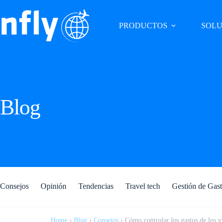
PRODUCTOS
SOLU
Blog
Consejos
Opinión
Tendencias
Travel tech
Gestión de Gas
Home
›
Blog
›
Consejos
›
Cómo controlar los gastos de los v