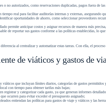
tes o no autorizados, como reservaciones duplicadas, pagos fuera de las
en tiempo real para facilitar auditorías internas y externas, asegurando q
 identificar oportunidades de ahorro, como seleccionar proveedores recurr
allado permite anticipar costos y asignar recursos de manera más precisa,
able de reportar sus gastos conforme a las políticas establecidas, lo qu
erencia al centralizar y automatizar estas tareas. Con ella, el proceso 
ente de viáticos y gastos de vi
e y viáticos que incluyan límites diarios, categorías de gastos permitidos
e local con tiempo para obtener tarifas más bajas;
n registrar y categorizar cada gasto, ya que generan informes detallado
a que ocurren para evitar exceder el presupuesto asignado;
leados entiendan las políticas para gastos de viaje y viáticos y las herr