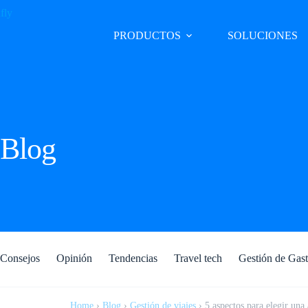
PRODUCTOS
SOLUCIONES
Blog
Consejos
Opinión
Tendencias
Travel tech
Gestión de Gas
Home
›
Blog
›
Gestión de viajes
›
5 aspectos para elegir una