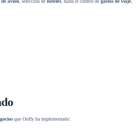
s de avión
, selección de
hoteles
, hasta el control de
gastos de viaje
,
ado
egocios
que Onfly ha implementado: