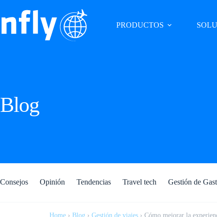
PRODUCTOS
SOLU
Blog
Consejos
Opinión
Tendencias
Travel tech
Gestión de Gas
Home
›
Blog
›
Gestión de viajes
›
Cómo mejorar la experienc