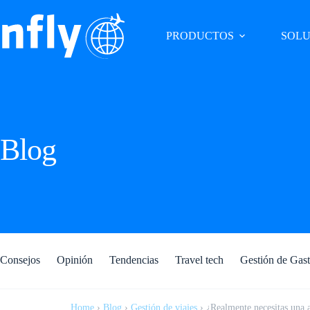
PRODUCTOS
SOLU
Blog
Consejos
Opinión
Tendencias
Travel tech
Gestión de Gas
Home
›
Blog
›
Gestión de viajes
›
¿Realmente necesitas una 