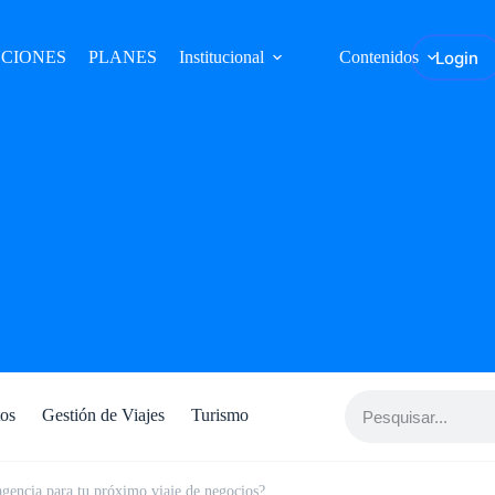
Login
CIONES
PLANES
Institucional
Contenidos
tos
Gestión de Viajes
Turismo
agencia para tu próximo viaje de negocios?