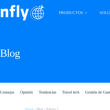
PRODUCTOS
SOLU
Blog
Consejos
Opinión
Tendencias
Travel tech
Gestión de Gas
Home
›
Blog
›
Página 5