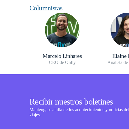
Columnistas
Marcelo Linhares
Elaine
CEO de Onfly
Analista de
Recibir nuestros boletines
Manténgase al día de los acontecimientos y noticias de
viajes.