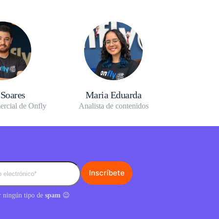
 Soares
Maria Eduarda
ercial de Onfly
Analista de contenidos
 ningún tipo de
spam
😉