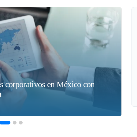
es corporativos en México con
Có
a
tr
11/