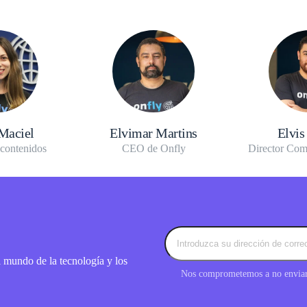
 Maciel
Elvimar Martins
Elvis
 contenidos
CEO de Onfly
Director Com
l mundo de la tecnología y los
Nos comprometemos a no enviar