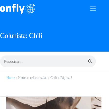
Colunista:
Chili
Home
›
Notícias relacionadas a Chili
›
Página 3